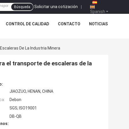
Solicitar una cotización
|
Búsqueda
Spanish
CONTROL DE CALIDAD
CONTACTO
NOTICIAS
Escaleras De La Industria Minera
a el transporte de escaleras de la
o:
JIAOZUO, HENAN, CHINA
ca:
Debon
SGS; ISO19001
DB-QB
inos: