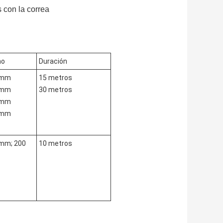
 con la correa
ho
Duración
 mm
15 metros
 mm
30 metros
 mm
 mm
mm; 200
10 metros