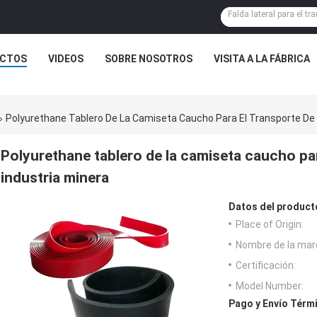
CTOS
VIDEOS
SOBRE NOSOTROS
VISITA A LA FÁBRICA
Polyurethane Tablero De La Camiseta Caucho Para El Transporte De 
Polyurethane tablero de la camiseta caucho par
industria minera
Datos del product
Place of Origin:
Nombre de la mar
Certificación:
Model Number:
Pago y Envío Térm