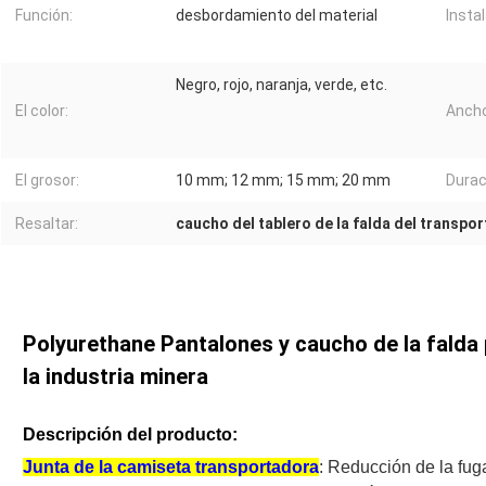
Función:
desbordamiento del material
Instal
Negro, rojo, naranja, verde, etc.
El color:
Ancho
El grosor:
10 mm; 12 mm; 15 mm; 20 mm
Durac
Resaltar:
caucho del tablero de la falda del transpo
Polyurethane Pantalones y caucho de la falda 
la industria minera
Descripción del producto:
Junta de la camiseta transportadora
: Reducción de la fuga