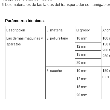
Los materiales de las faldas del transportador son amigables
Parámetros técnicos:
Descripción
El material
El grosor
Anc
Las demás máquinas y
El poliuretano
10 mm
100
aparatos
150
12 mm
200
15 mm
250
20 mm
El caucho
10 mm
150 
mm
12 mm
15 mm
20 mm