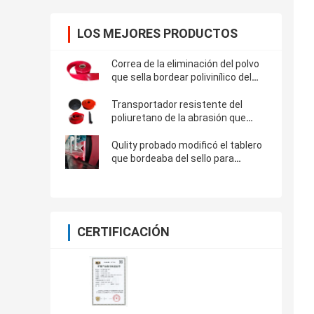
LOS MEJORES PRODUCTOS
Correa de la eliminación del polvo
que sella bordear polivinílico del
uretano del tablero que bordea del
poliuretano del transportador de
Transportador resistente del
Skirtboard
poliuretano de la abrasión que
bordea al tablero de aislamiento
para la banda transportadora
Qulity probado modificó el tablero
que bordeaba del sello para
requisitos particulares del
poliuretano para el lado de
aislamiento de la banda
transportadora
CERTIFICACIÓN