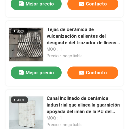
Mejor precio
Contacto
Tejas de cerámica de
vulcanización calientes del
desgaste del trazador de líneas
de cerámica del alúmina del 99%
MOQ：1
Precio：negotiable
Mejor precio
Contacto
Canal inclinado de cerámica
industrial que alinea la guarnición
apoyada del imán de la PU del
poliuretano
MOQ：1
Precio：negotiable