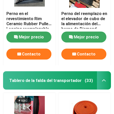
Perno en el
Perno del reemplazo en
revestimiento Rim
el elevador de cubo de
Ceramic Rubber Pulley
la alimentación del
Lagging reemplazable
horno de Diamond
de la polea del
Drum Pulley Lagging
Mejor precio
Mejor precio
transportador
For
Contacto
Contacto
Tablero de la falda del transportador
(33)