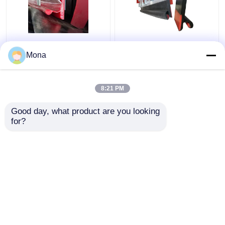
El lacre dual sólido del
K ultra se dobla el
poliuretano que bordea
bordear de goma de la
Mona
la PU del labio doble
correa del poliuretano
bordea el
de la falda dual del
transportador de goma
labio del tablero de la
8:21 PM
Mejor precio
Mejor precio
falda del sello
Good day, what product are you looking 
for?
Contacto
Contacto
Vea más
Inicio
Mapa del Sitio
Contactar Ahora
Desktop Site
Mapa del Sitio
Privacy Policy