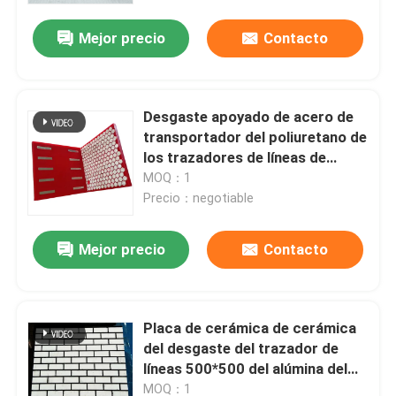
Mejor precio
Contacto
Desgaste apoyado de acero de
transportador del poliuretano de
los trazadores de líneas de
cerámica del canal inclinado -
MOQ：1
guarnición resistente
Precio：negotiable
Mejor precio
Contacto
Inicio
Placa de cerámica de cerámica
Productos
del desgaste del trazador de
líneas 500*500 del alúmina del
92%
Videos
MOQ：1