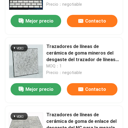
Precio：negotiable
Sobre nosotros
Mejor precio
Contacto
Visita a la fábrica
Trazadores de líneas de
Control de Calidad
cerámica de goma mineros del
desgaste del trazador de líneas
del alúmina del cemento del
MOQ：1
Contacto
cuadrado de cerámica del hex.
Precio：negotiable
noticias
Mejor precio
Contacto
Trazador de líneas de cerámica del desgaste
Trazadores de líneas de
cerámica de goma de enlace del
Trazador de líneas de cerámica del alúmina
desgaste del NC para la mezcla