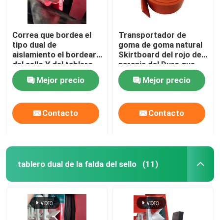
Correa que bordea el
Transportador de
tipo dual de
goma de goma natural
aislamiento el bordear
Skirtboard del rojo de
del sello Y del tablero
naranja del Duro que
de la falda del
bordea 40
Mejor precio
Mejor precio
transportador del
uretano
Contacto
Contacto
tablero dual de la falda del sello
(11)