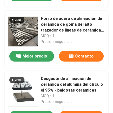
Forro de acero de alineación de
cerámica de goma del alto
trazador de líneas de cerámica
del alúmina del 95%
MOQ：1
Precio：negotiable
Mejor precio
Contacto
Desgaste de alineación de
cerámica del alúmina del círculo
el 95% - baldosas cerámicas
resistentes de ZTA
MOQ：1
Precio：negotiable