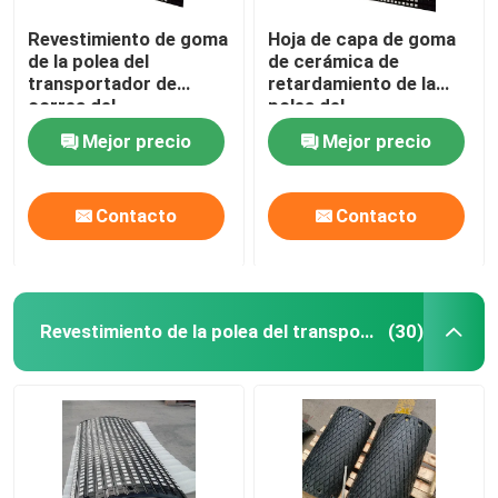
Revestimiento de goma
Hoja de capa de goma
de la polea del
de cerámica de
transportador de
retardamiento de la
correa del
polea del
revestimiento de la
transportador con
Mejor precio
Mejor precio
polea de cerámica del
capa de enlace del NC
tambor
Contacto
Contacto
Revestimiento de la polea del transportador
(30)