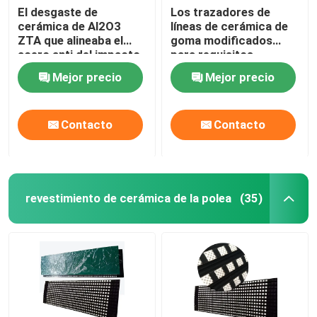
El desgaste de
Los trazadores de
cerámica de Al2O3
líneas de cerámica de
ZTA que alineaba el
goma modificados
acero anti del impacto
para requisitos
apoyó de goma
particulares del
Mejor precio
Mejor precio
desgaste canalizan las
tejas de cerámica del
desgaste
Contacto
Contacto
revestimiento de cerámica de la polea
(35)