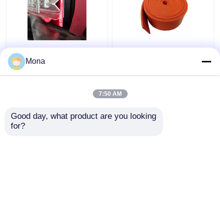
Correa que bordea el
Transportador de
tipo dual de
goma de goma natural
Mona
aislamiento el bordear
Skirtboard del rojo de
del sello Y del tablero
naranja del Duro que
de la falda del
bordea 40
7:50 AM
Mejor precio
Mejor precio
transportador del
uretano
Good day, what product are you looking 
for?
Contacto
Contacto
Vea más
Inicio
Mapa del Sitio
Contactar Ahora
Desktop Site
Mapa del Sitio
Privacy Policy