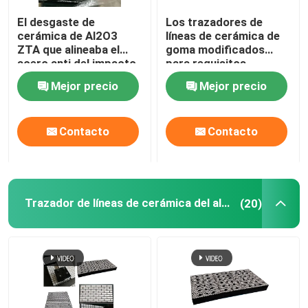
El desgaste de
Los trazadores de
Producto del poliuretano
cerámica de Al2O3
líneas de cerámica de
ZTA que alineaba el
goma modificados
acero anti del impacto
para requisitos
Tejas de cerámica del desgaste
apoyó de goma
particulares del
Mejor precio
Mejor precio
desgaste canalizan las
tejas de cerámica del
desgaste
Limpiador de la banda transportadora
Contacto
Contacto
Trazador de líneas de cerámica del alúmina
(20)