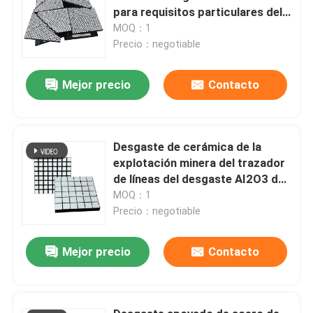
para requisitos particulares del
desgaste canalizan las tejas de
MOQ：1
cerámica del desgaste
Precio：negotiable
Mejor precio
Contacto
Desgaste de cerámica de la
explotación minera del trazador
de líneas del desgaste AI2O3 del
95% - guarnición resistente
MOQ：1
Precio：negotiable
Mejor precio
Contacto