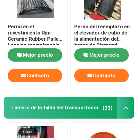
Perno en el
Perno del reemplazo en
revestimiento Rim
el elevador de cubo de
Ceramic Rubber Pulley
la alimentación del
Lagging reemplazable
horno de Diamond
de la polea del
Drum Pulley Lagging
Mejor precio
Mejor precio
transportador
For
Contacto
Contacto
Tablero de la falda del transportador
(33)