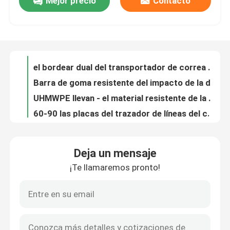
Mejor precio
Contacto
Material de retardamiento de retardamiento de cerámica de goma minero de la polea 10m de la polea del transportador
el bordear dual del transportador de correa de la PU del poliuretano del tablero de la falda del sello de 60A 70A
Sobre nosotros
Barra de goma resistente del impacto de la diapositiva de la abrasión UHMW-PE para la minería del transportador de correa
UHMWPE llevan - el material resistente de la cama del impacto del transportador que da para la minería
Visita a la fábrica
60-90 las placas del trazador de líneas del canal inclinado de la hoja del poliuretano de la PU de la dureza de la orilla A llevan - resistente
La PU cubrió las cuchillas de lanzamiento de la paleta del poliuretano de la placa del desgaste del poliuretano de la rueda para los tractores
Control de Calidad
Limpiador de la banda transportadora del poliuretano para la cuchilla más limpia carbonífera de correa del raspador de la PU
Camiseta de transporte resistente al desgaste de tambor de caucho de polea cerámica
El tipo transportador de Y de correa dual de la capa doble del tablero de la falda del sello bordea de goma
Contacto
El tablero de goma Y de la falda del transportador de la PU mecanografía bordear dual del poliuretano del sello
Deja un mensaje
Alto desgaste - el bordear resistente de la banda transportadora de los productos del poliuretano
noticias
¡Te llamaremos pronto!
Desgaste anti del resbalón - revestimiento de cerámica de goma de enlace de retardamiento del tambor de la capa del NC de la polea de cerámica resistente
Revestimiento de cerámica de goma de la polea del transportador con capa de vulcanización fría de la vinculación del NC
Trazador de líneas de cerámica del desgaste
Lacre dual de goma de la banda transportadora de los labios dobles del tablero de la falda del sello de la PU
rojo anaranjado negro que bordea de goma de la banda transportadora de la hoja del tablero de la falda del transportador de 38A 60A
Trazador de líneas de cerámica del alúmina