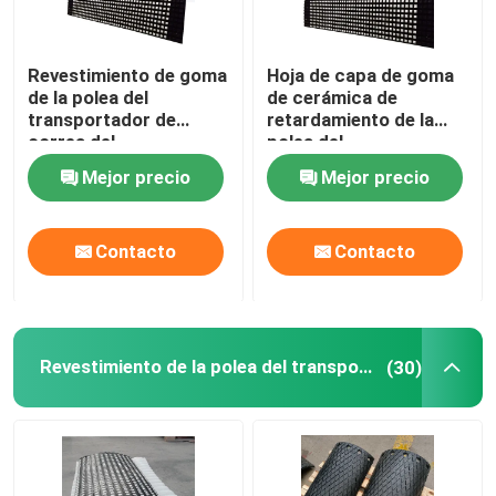
Revestimiento de goma
Hoja de capa de goma
de la polea del
de cerámica de
transportador de
retardamiento de la
correa del
polea del
revestimiento de la
transportador con
Mejor precio
Mejor precio
polea de cerámica del
capa de enlace del NC
tambor
Contacto
Contacto
Revestimiento de la polea del transportador
(30)