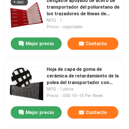
Desgaste apoyado de acero de
transportador del poliuretano de
los trazadores de líneas de
cerámica del canal inclinado -
MOQ：1
guarnición resistente
Precio：negotiable
Mejor precio
Contacto
Hoja de capa de goma de
cerámica de retardamiento de la
polea del transportador con
capa de enlace del NC
MOQ：1 pieza
Precio：USD 10~15 Per Week
Mejor precio
Contacto