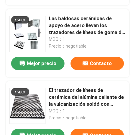
Las baldosas cerámicas de
apoyo de acero llevan los
trazadores de líneas de goma del
canal inclinado de los trazadores
MOQ：1
de líneas
Precio：negotiable
Mejor precio
Contacto
El trazador de líneas de
Inicio
cerámica del alúmina caliente de
la vulcanización soldó con
autógena las guarniciones de
MOQ：1
Productos
cerámica industriales para el
Precio：negotiable
mineral
Videos