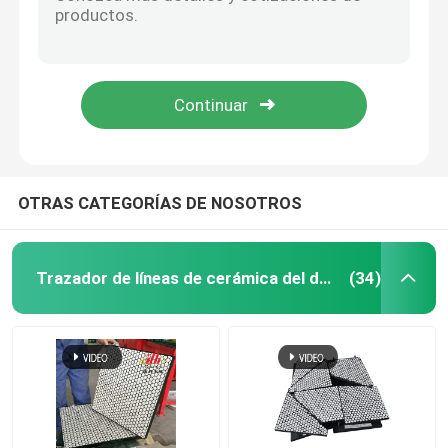
El Duro 40 correa de goma negra del lacre del polvo del tablero de la falda del transportador de 60 orillas A bordea de goma
El Duro 60 apuntala un transportador de correa de goma negro de la falda de la hoja para el cemento carbonífero
revestimiento de cerámica de la polea
El bordear dual del poliuretano del sello del uretano del transportador del tablero polivinílico de la falda
falda lateral de los 10m los 20m para la tira de la falda del transportador del poliuretano del transportador de correa
Revestimiento de la polea del transportador
El bordear de aislamiento resistente del uretano de la banda transportadora de los productos del poliuretano de la abrasión que bordea
Tablero de la falda del transportador
OTRAS CATEGORÍAS DE NOSOTROS
tablero dual de la falda del sello
Trazador de líneas de cerámica del desgaste
(34)
Barras del impacto del transportador
cama del impacto del transportador
hoja del poliuretano