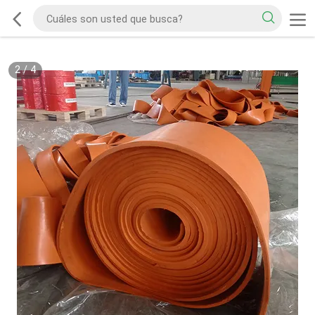
2
/
4