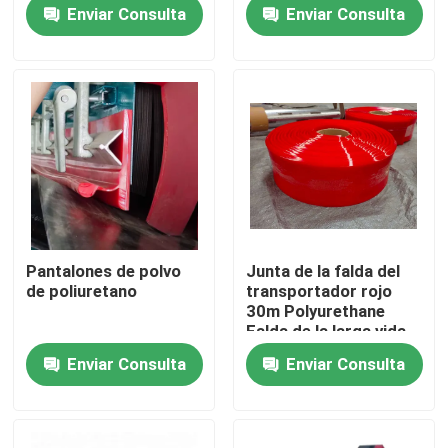
Enviar Consulta
Enviar Consulta
Sobre nosotros
Visita a la fábrica
Control de Calidad
Contacto
Pantalones de polvo
Junta de la falda del
de poliuretano
transportador rojo
noticias
30m Polyurethane
Falda de la larga vida
útil
Enviar Consulta
Enviar Consulta
Trazador de líneas de cerámica del desgaste
Trazador de líneas de cerámica del alúmina