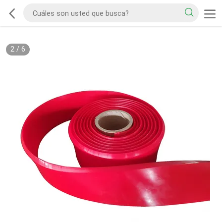
2
/
6