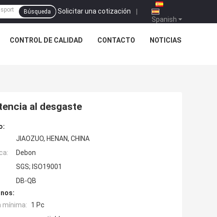
Solicitar una cotización
|
Búsqueda
Spanish
CONTROL DE CALIDAD
CONTACTO
NOTICIAS
tencia al desgaste
o:
JIAOZUO, HENAN, CHINA
ca:
Debon
SGS; ISO19001
DB-QB
inos:
n mínima:
1 Pc