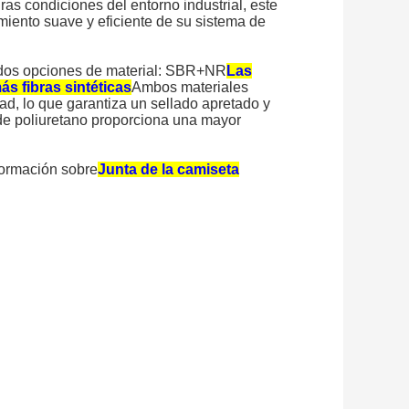
uras condiciones del entorno industrial, este
miento suave y eficiente de su sistema de
 dos opciones de material: SBR+NR
Las
s fibras sintéticas
Ambos materiales
dad, lo que garantiza un sellado apretado y
n de poliuretano proporciona una mayor
formación sobre
Junta de la camiseta