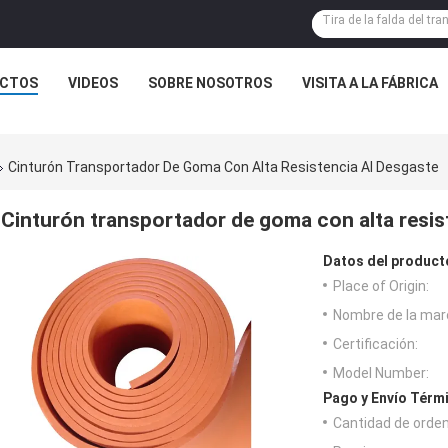
CTOS
VIDEOS
SOBRE NOSOTROS
VISITA A LA FÁBRICA
Cinturón Transportador De Goma Con Alta Resistencia Al Desgaste
Cinturón transportador de goma con alta resis
Datos del product
Place of Origin:
Nombre de la mar
Certificación:
Model Number:
Pago y Envío Térm
Cantidad de orde