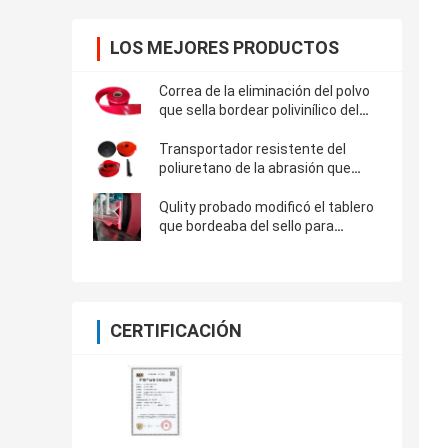
LOS MEJORES PRODUCTOS
Correa de la eliminación del polvo
que sella bordear polivinílico del
uretano del tablero que bordea del
poliuretano del transportador de
Transportador resistente del
Skirtboard
poliuretano de la abrasión que
bordea al tablero de aislamiento
para la banda transportadora
Qulity probado modificó el tablero
que bordeaba del sello para
requisitos particulares del
poliuretano para el lado de
aislamiento de la banda
transportadora
CERTIFICACIÓN