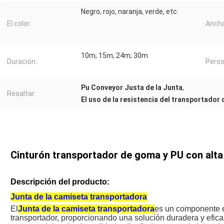
Negro, rojo, naranja, verde, etc.
El color:
Ancho
10m; 15m; 24m; 30m
Duración:
Perso
Pu Conveyor Justa de la Junta
,
Resaltar:
El uso de la resistencia del transportador d
Cinturón transportador de goma y PU con alta
Descripción del producto:
Junta de la camiseta transportadora
El
Junta de la camiseta transportadora
es un componente e
transportador, proporcionando una solución duradera y eficaz