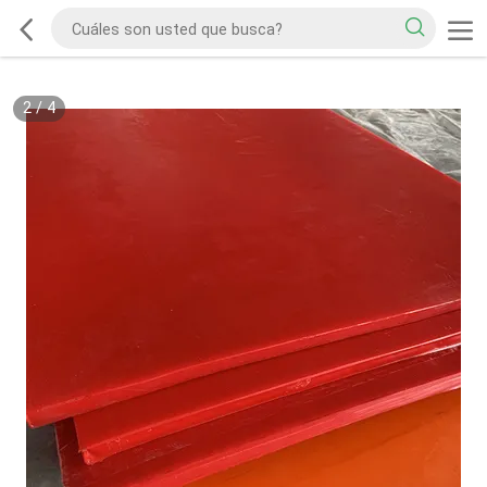
2
/
4