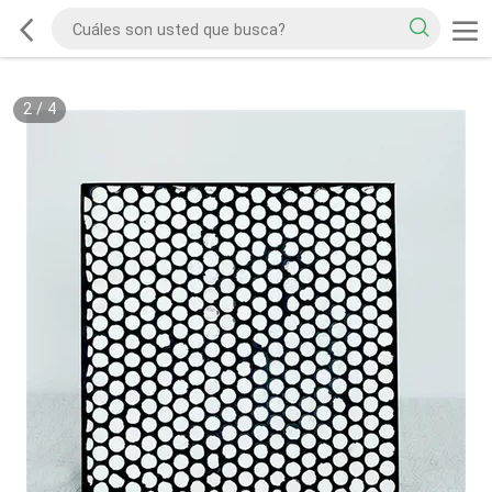
2
/
4