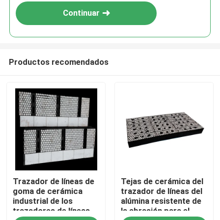
Continuar
Productos recomendados
Inicio
Trazador de líneas de
Tejas de cerámica del
Productos
goma de cerámica
trazador de líneas del
industrial de los
alúmina resistente de
trazadores de líneas
la abrasión para el
Videos