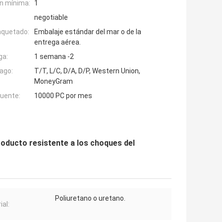
n mínima:
1
negotiable
aquetado:
Embalaje estándar del mar o de la
entrega aérea.
ga:
1 semana -2
ago:
T/T, L/C, D/A, D/P, Western Union,
MoneyGram
fuente:
10000 PC por mes
roducto resistente a los choques del
Poliuretano o uretano.
ial: