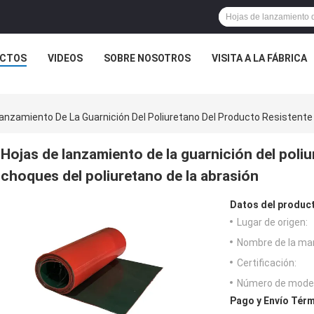
CTOS
VIDEOS
SOBRE NOSOTROS
VISITA A LA FÁBRICA
anzamiento De La Guarnición Del Poliuretano Del Producto Resistente
Hojas de lanzamiento de la guarnición del poliu
choques del poliuretano de la abrasión
Datos del produc
Lugar de origen:
Nombre de la ma
Certificación:
Número de model
Pago y Envío Térm