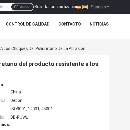
Solicitar una cotización
|
Spanish
Búsqueda
CONTROL DE CALIDAD
CONTACTO
NOTICIAS
 A Los Choques Del Poliuretano De La Abrasión
retano del producto resistente a los
to:
China
rca:
Debon
ISO9001, 14001, 45001
o:
DB-PUWL
inos: