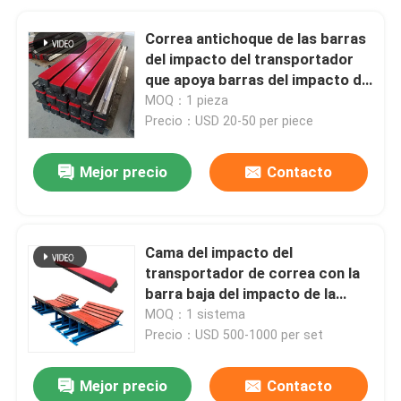
Correa antichoque de las barras
del impacto del transportador
que apoya barras del impacto de
UHMWPE
MOQ：1 pieza
Precio：USD 20-50 per piece
Mejor precio
Contacto
Cama del impacto del
transportador de correa con la
barra baja del impacto de la
fricción UHMWPE del reemplazo
MOQ：1 sistema
Precio：USD 500-1000 per set
Mejor precio
Contacto