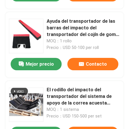
Ayuda del transportador de las
barras del impacto del
transportador del cojín de goma
de UHMWPE que resbala la barra
MOQ：1 rollo
del impacto
Precio：USD 50-100 per roll
Mejor precio
Contacto
El rodillo del impacto del
transportador del sistema de
apoyo de la correa acuesta
1220m m 1400m m 1500m m
MOQ：1 sistema
Precio：USD 150-500 per set