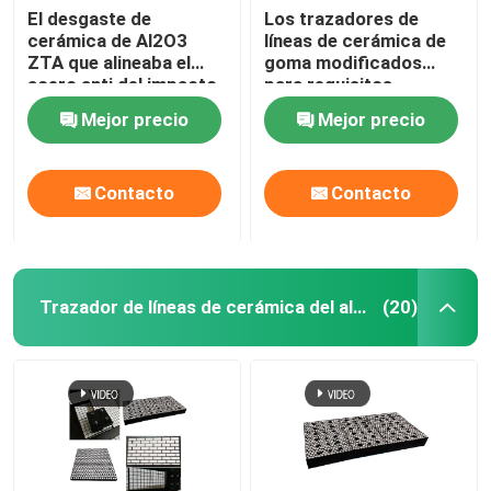
El desgaste de
Los trazadores de
cerámica de Al2O3
líneas de cerámica de
ZTA que alineaba el
goma modificados
acero anti del impacto
para requisitos
apoyó de goma
particulares del
Mejor precio
Mejor precio
desgaste canalizan las
tejas de cerámica del
desgaste
Contacto
Contacto
Trazador de líneas de cerámica del alúmina
(20)