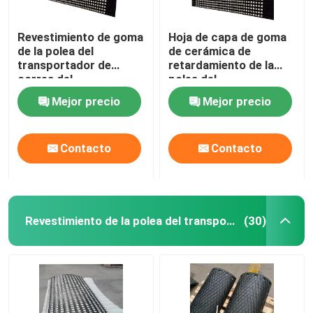
Revestimiento de goma
Hoja de capa de goma
de la polea del
de cerámica de
transportador de
retardamiento de la
correa del
polea del
revestimiento de la
transportador con
Mejor precio
Mejor precio
polea de cerámica del
capa de enlace del NC
tambor
Contacto
Contacto
Revestimiento de la polea del transportador
(30)