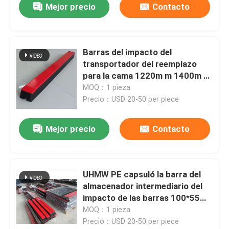
Mejor precio
Contacto
Barras del impacto del
transportador del reemplazo
para la cama 1220m m 1400m m
del impacto
MOQ：1 pieza
Precio：USD 20-50 per piece
Mejor precio
Contacto
UHMW PE capsuló la barra del
almacenador intermediario del
impacto de las barras 100*55m
m 100*75m m del impacto del
MOQ：1 pieza
transportador
Precio：USD 20-50 per piece