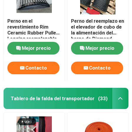
Perno en el
Perno del reemplazo en
revestimiento Rim
el elevador de cubo de
Ceramic Rubber Pulley
la alimentación del
Lagging reemplazable
horno de Diamond
de la polea del
Drum Pulley Lagging
Mejor precio
Mejor precio
transportador
For
Contacto
Contacto
Tablero de la falda del transportador
(33)