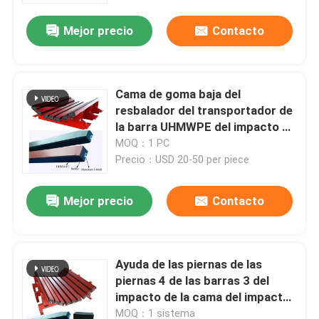
Mejor precio
Contacto
Cama de goma baja del
resbalador del transportador de
la barra UHMWPE del impacto de
la diapositiva de la fricción
MOQ：1 PC
Precio：USD 20-50 per piece
Mejor precio
Contacto
Inicio
Ayuda de las piernas de las
Productos
piernas 4 de las barras 3 del
impacto de la cama del impacto
del resbalador de la ayuda de
Videos
MOQ：1 sistema