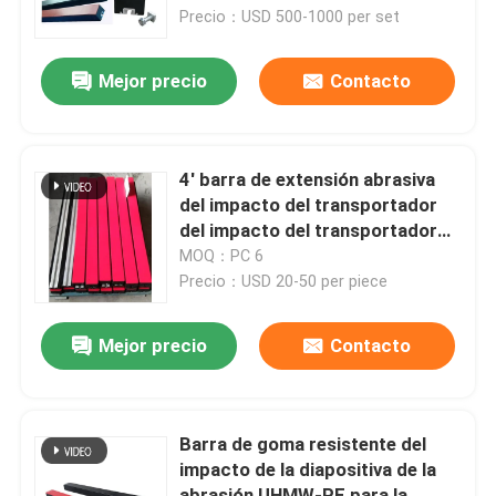
rodillo del transportador
Precio：USD 500-1000 per set
Sobre nosotros
Mejor precio
Contacto
Visita a la fábrica
4' barra de extensión abrasiva
Control de Calidad
del impacto del transportador
del impacto del transportador
de goma de las barras
MOQ：PC 6
Contacto
Precio：USD 20-50 per piece
noticias
Mejor precio
Contacto
Trazador de líneas de cerámica del desgaste
Barra de goma resistente del
impacto de la diapositiva de la
Trazador de líneas de cerámica del alúmina
abrasión UHMW-PE para la