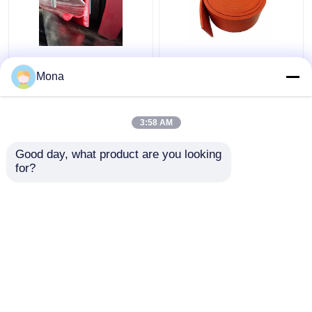
Correa que bordea el
Transportador de
tipo dual de
goma de goma natural
Mona
aislamiento el bordear
Skirtboard del rojo de
del sello Y del tablero
naranja del Duro que
de la falda del
bordea 40
3:58 AM
Mejor precio
Mejor precio
transportador del
uretano
Good day, what product are you looking 
for?
Contacto
Contacto
Vea más
Inicio
Mapa del Sitio
Contactar Ahora
Desktop Site
Mapa del Sitio
Privacy Policy